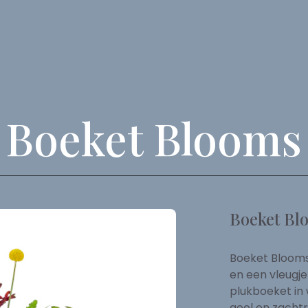
Boeket Blooms
Boeket Bl
Boeket Blooms 
en een vleugje
plukboeket in 
geel en zacht