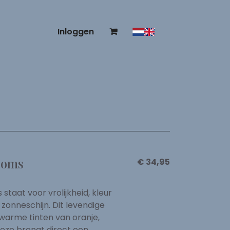
Inloggen
ooms
€ 34,95
staat voor vrolijkheid, kleur
 zonneschijn. Dit levendige
warme tinten van oranje,
roze brengt direct een