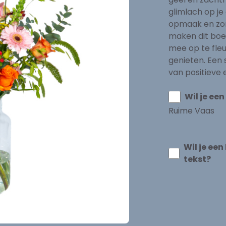
glimlach op je
opmaak en zo
maken dit boe
mee op te fleu
genieten. Een 
van positieve 
Wil je ee
Ruime Vaas
Wil je ee
tekst?