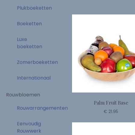
Plukboeketten
Boeketten
Luxe
boeketten
Zomerboeketten
Internationaal
Rouwbloemen
Palm Fruit Base
Rouwarrangementen
€ 21.95
Eenvoudig
Rouwwerk