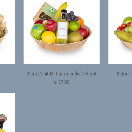
Palm Fruit & Limoncello Delight
Palm F
€ 37.95