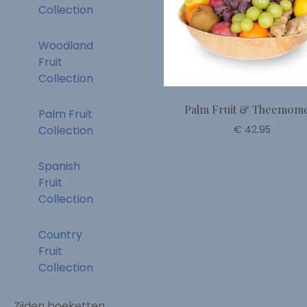
Collection
Woodland
Fruit
Collection
Palm Fruit & Theemom
Palm Fruit
€ 42.95
Collection
Spanish
Fruit
Collection
Country
Fruit
Collection
Zijden boeketten