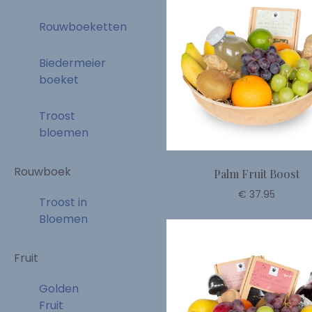
Rouwboeketten
Biedermeier
boeket
Troost
bloemen
Rouwboek
Palm Fruit Boost
€ 37.95
Troost in
Bloemen
Fruit
Golden
Fruit