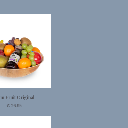
lm Fruit Original
€ 26.95