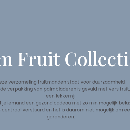
m Fruit Collect
eze verzameling fruitmanden staat voor duurzaamheid.
e verpakking van palmbladeren is gevuld met vers fruit,
een lekkernij.
 je iemand een gezond cadeau met zo min mogelijk belas
entraal verstuurd en het is daarom niet mogelijk om een
garanderen.