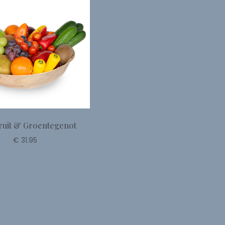
ruit & Groentegenot
€ 31.95