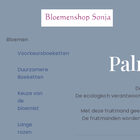
Bloemen
Pal
Voorkeursboeketten
Duurzamere
Boeketten
D
Keuze van
De ecologisch verantwoord
de
bloemist
Met deze fruitmand geef
De fruitmanden worden c
Lange
rozen